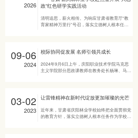
2026
政”红色研学实践活动
清明追思，薪火相传。为响应甘肃省教育厅“教
育家精神万里行”号召，落实立德树人根本任
务，推进“大思政课”建设，将红色资源转化为铸
魂育人的生动教材，3月31日，甘肃省庆阳林业
学校组织32名党员教师、42名学生团员，赴陕
甘边革命根据地照金，开展“重走照金革命征程·
09-06
校际协同促发展 名师引领共成长
传承红色精神血脉”主题研学实践活动。 此次活
动将清明祭英烈与“大思政”研学深度融合，引导
2024
2024年9月6日上午，庆阳职业技术学院马克思
师生在缅怀先烈中赓续红色血脉，在行走课堂中
主义学院部分思政课教师在教务处长杨琳、马克
汲取奋进力量，感悟践行教育家精神与长征精
思主义学院院长、省思政名师刘鹏辉、党支部书
神，为锻造新时代“陇原”良师注入红色动能，实
记罗伟的带领下，一行11人赴甘肃省庆阳林业
现红色基因入脑入心、思政教育走深走实。 寻
学校进行了思政课教学观摩及大中小学思政课一
根溯源，在红色沃土中坚定理想信念 清晨7时，
体化工作座谈会。 本次活动旨在全面贯彻习近
03-02
让雷锋精神在新时代绽放更加璀璨的光芒
晨光微曦，研学师生整装待发。简短动员后，大
平总书记关于学校思政课建设重要指示精神，推
家怀着崇敬之心奔赴照金。车厢内，“长征微课
动大中小学思政课一体化建设，助力学校思政课
2023
近年来，甘肃省庆阳林业学校始终把全面贯彻党
堂”同步开启，通过互动问答、红色故事分享，
改革创新，切实发挥思政名师引领作用，更好地
的教育方针，落实立德树人根本任务作为学校一
师生们对这片红色热土有了初步认知与期待。
落实好立德树人根本任务，充分提升思政育人效
项重要工作常抓不懈。 在“纪念毛泽东等老一辈
上午10时许，师生抵达陕甘边革命根据地照金
果。 首先由甘肃省庆阳林业学校赵维东老师上
无产阶级革命家为雷锋同志题词六十周年”及“学
纪念馆。在讲解员的深情讲述中，师生们仿佛穿
了《实现中华民族伟大复兴中国梦》思政课。课
雷锋纪念日”来临之际，为进一步推进青年学生