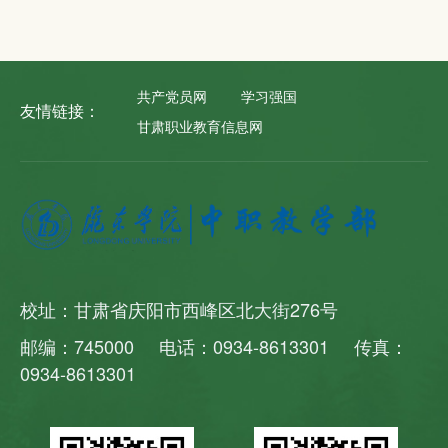
教师紧紧围绕习近平总书记重要讲话精神和中职
学校思政工作特点进行了发言，向全体与会同志
印发了书面交流材料《“培元固本铸师魂 立德树
人育英才”主题论坛论文集》。对“培元固本铸师
共产党员网
学习强国
魂 立德树人育英才”主题论坛论文、典型案例、
友情链接：
心得体会的优秀作者进行了表彰奖励，对学校
甘肃职业教育信息网
“一校一品”创建工作进行了全面部署和动员。 本
次“培元固本铸师魂 立德树人育英才”主题论坛的
举办及论文集的汇编成册，不仅是我校学习贯彻
习近平总书记“3·18”重要讲话...
校址：甘肃省庆阳市西峰区北大街276号
邮编：745000 电话：0934-8613301 传真：
0934-8613301