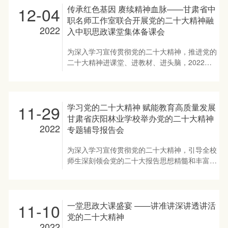
越烽火岁月，一幅幅珍贵图片、一件件斑驳...
后举行了评教及大中小学思政课一体化工作座谈
学习雷锋精神、践行雷锋精神的自觉性，让雷锋
12-04
传承红色基因 赓续精神血脉——甘肃省中
会。 评教及座谈会由甘肃省庆阳林业学校校
精神代代相传，在新时代绽放更加璀璨的光芒，
职名师工作室联合开展党的二十大精神融
长、甘肃省中职思政课教学指导委员会主任委员
甘肃省思想政治理论课徐富平名师工作室发起了
2022
入中职思政课堂集体备课会
张元华同志主持。 听课教师对赵老师的课给予
利用思政课堂、课程思政、实践思政、主题班
了充分肯定。认为讲授思路清晰、层次分明、重
会、校园广播等广泛开展学习雷锋精神主题宣传
为深入学习宣传贯彻党的二十大精神，推进党的
难点突出、方法灵活多样、课堂气氛活跃，教学
教育活动。 老师们从雷锋同志生平事迹、雷锋
二十大精神进课堂、进教材、进头脑，2022年
效果良好。 座谈会上张校长简要介绍了学校情
日记、雷锋精神的内涵、雷锋精神的永恒价值以
12月3日，甘肃省思想政治理论课张建华、徐富
况和思政工作开展情况，并就老师们关心的学生
及新时代如何学习和践行雷锋精神等方面全面解
平、畅红名师工作室联合举办了“党的二十大精
教育管理等问题进行了交流。他希望今后进一步
读了雷锋精神，让青年学生接受了一次次深刻的
神融入中职思政课堂集体备课会”。三个名师工
加强两校合作与交流，相互学习，...
思想洗礼。 师生们纷纷表示: 雷锋精神是中华民
作室成员及省内中职学校一百五十余名思政课教
11-29
学习党的二十大精神 赋能教育高质量发展
族精神的最好写照，在全面建设社会主义现代化
师和三十余名学团干部通过线上方式参加了备课
甘肃省庆阳林业学校举办党的二十大精神
国家的新征程上，必须深刻把握雷锋精神的思想
会。张建华老师主持了备课会。 中共甘肃省委
2022
专题辅导报告会
内核，热情讴歌雷锋精神，让雷锋精神常讲常
宣讲团成员、南梁干部学院常务副院长徐振伟以
新，让学雷锋活动与时俱进；使雷锋精神在实现
“传承红色基因，赓续精神血脉”为题，结合党的
为深入学习宣传贯彻党的二十大精神，引导全校
中华民族伟大复兴的进程中绽放出新的光彩。
二十大精神，从深入学习习近平总书记关于红色
师生深刻领会党的二十大报告思想精髓和丰富内
要学习雷锋热爱党、热爱祖国、热爱社会主...
文化有关论述、全面解析以南梁为中心的庆阳老
涵，推动党的二十大精神入脑入心，凝聚智慧和
区红色文化特点及内涵、新时代新征程如何弘扬
力量，推动学校高质量发展，11月28日，甘肃
红色文化传承红色基因赓续红色血脉三个方面做
省庆阳林业学校党委委员、甘肃省思想政治理论
了集体辅导。 徐振伟副院长全面阐释了习近平
课名师工作室主持人徐富平老师为全校师生做了
11-10
一堂思政大课盛宴 ——讲准讲深讲透讲活
总书记关于传承红色基因的重要论述及党的二十
一场精采的辅导报告。全体师生线上线下结合参
党的二十大精神
大关于文化传承创新的要求；生动的讲述了以南
加，科级以上干部在主会场参加报告会，学生在
2022