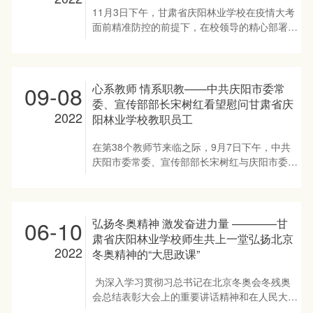
梁为中心的陕甘边革命根据地在中国革命历史进
教室线上参加报告会，其他教职工在教研组参加
11月3日下午，甘肃省庆阳林业学校在疫情大考
程中“两点一存”的重要地位；讲述了谢子长、刘
线上报告会。 徐富平老师以“学习党的二十大精
面前精准防控的前提下，在校领导的精心部署
志丹、习仲勋等老一辈无产阶级革命家“只见公
神，赋能教育高质量发展”为题，紧扣党的二十
下，由教务科、徐富平思政名师工作室组织，班
仆不见官”“面向...
大报告原文，深入解读了党的二十大精神的丰富
主任跟班管理，通过腾讯会议平台参加了由甘肃
内涵和精神实质，引导全校师生深入学习宣传贯
省中职思政教指委举办的《全面把握中国式现代
彻党的二十大精神，并在具体实践中把党的二十
化的丰富内涵——学习宣传贯彻党的二十大精
09-08
心系教师 情系职教——中共庆阳市委常
大精神落到实处，内化于心、外化于行。 校长
神》专题备课会，邀请酒泉职业技术学院党委书
委、宣传部部长宋树红看望慰问甘肃省庆
张元华主持报告会。他说，徐富平老师通过自己
记、院长易志军同志，为师生们解读了党的二十
2022
阳林业学校教职员工
对党的二十大精神的所学、所思，给全校师生作
大精神。 易教授从中国式现代化的科学概念和
了一场十分精彩的报告。报告准备充分、内容翔
丰富内涵、中国式现代化的鲜明特征、中国式现
在第38个教师节来临之际，9月7日下午，中共
实、紧扣重点、深入浅出，使我们对二十大精神
代化的本质要求和唯物史观视域中的中国式现代
庆阳市委常委、宣传部部长宋树红与庆阳市委副
有了更深层次的理解，对进一步推动我校深入学
化等方面，向全体师生系统全面地进行了阐释。
秘书长曹世宁、庆阳市教育局党组成员、副局长
习宣传贯彻党的二十大精神必将起到极大的推动
此次备课会尽管受新冠肺炎疫情的影响，但师生
樊建国等一行带着党和政府的关怀、带着庆阳人
作用。张元...
们热情高涨，主动学习人数众多、参与会议形式
民对职业教育高质量发展的期望慰问了甘肃省庆
多样。学校在校师生763人集体学习，居家学生
阳林业学校教师代表徐富平，并向甘肃省庆阳林
06-10
弘扬冬奥精神 激发奋进力量 ————甘
514人单独学习。另外，徐富平名师工作室骨干
业学校全体教职员工致以节日的祝贺和诚挚的问
肃省庆阳林业学校师生共上一堂弘扬北京
成员分别组织环县职专在校师生930余人、华池
候。 宋树红部长与徐富平老师进行了亲切的交
2022
冬奥精神的“大思政课”
职专师生55人，西峰职专师生210余人共同学
谈，赠送了鲜花，发放了慰问金。徐富平同志表
习。 备课会后师生们讨论热烈，认为此次课程
示:感谢党和政府的亲切关怀，感谢社会各界对
为深入学习贯彻习总书记在北京冬奥会冬残奥
安排非常及时，深化了对党的二十大报告的认
教师的关心和职业教育的大力支持；一定牢记为
会总结表彰大会上的重要讲话精神和在人民大学
识。师生们纷纷发表感言： 甘肃省思政名师工
党育人、为国育才的使命，更好的发挥思政课教
考察时的重要讲话精神，弘扬北京冬奥精神，激