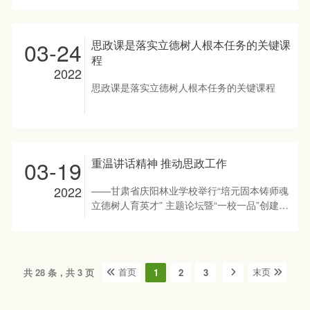
作室主持人徐富平老师：易...
师培根铸魂、启智润心的作用，不负党和人民的
发全体教师、学生在后冬奥时代践行“请党放
期望。 随后，宋树红同志与甘肃省庆阳林业学
心，强国有我”的使命担当，以实际行动迎接党
校班子成员进行了深入交流，听取了校长张元华
的二十大胜利召开，6月10日下午，我校陈冰等
03-24
思政课是落实立德树人根本任务的关键课
同志对学校近年发展及今年开学工作的汇报。
老师在报告厅组织200余名学生共同观看了大中
程
宋树红同志对甘肃省庆阳林业学校近年来立足庆
小学师生共上一堂弘扬北京冬奥精神的“大思政
2022
阳、放眼全省、抢抓机遇、质量立校、快速发展
课”。 校长张元华同志、甘肃省思想政治理论课
思政课是落实立德树人根本任务的关键课程
给予了充分肯定；她希望甘肃省庆阳林业学校继
名师工作室主持人徐富平同志及工作室部分成员
续发挥国家级重点中专、省厅直属院校的优势，
一同聆听了这堂“大思政课”，唐浩强等老师在教
贯彻落实好立德树人根本任务，进一步提升专业
室随堂组织学生学习。 思政课堂开始，主持人
实力，为培养更多更好德智...
首先带领大家回顾我国的冬奥之路。我国以运动
员为中心，坚持可持续发展、节俭办赛，成功向
03-19
重温讲话精神 推动思政工作
世界呈现了一届简约、安全、精彩的奥运盛会。
回顾中国冬奥会的发展历史，不同时期的运动员
2022
——甘肃省庆阳林业学校举行“培元固本铸师魂
代表现身说法，让大家直观感受我国冰雪运动的
立德树人育英才” 主题论坛暨“一校一品”创建工
蓬勃发展和综合国力的逐步强盛。 在观看学习
作推进会 为贯彻落实习近平总书记在学校思想
中，师生们共同见证了中国体育代表团在北京冬
政治理论课教师座谈会上的讲话精神，3月17日
奥会赛场上披荆斩棘、勇往直前的竞技精神。
下午，甘肃省庆阳林业学校举行了“培元固本铸
...
师魂立德树人育英才”主题论坛暨“一校一品”创
共 28 条，共 3 页
1
2
3
首页
末页
建工作推进会。 会上，甘肃省思想政治理论课
徐富平名师工作室骨干成员作了《推动思政课程
与课程思政协同育人》的主旨报告，三名思政课