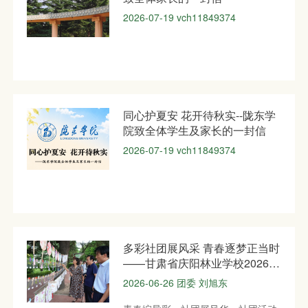
2026-07-19
vch11849374
同心护夏安 花开待秋实--陇东学
院致全体学生及家长的一封信
2026-07-19
vch11849374
多彩社团展风采 青春逐梦正当时
——甘肃省庆阳林业学校2026年
社团展演活动圆满举行
2026-06-26
团委 刘旭东