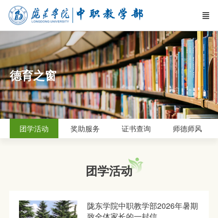
德育之窗
团学活动
奖助服务
证书查询
师德师风
团学活动
陇东学院中职教学部2026年暑期
致全体家长的一封信