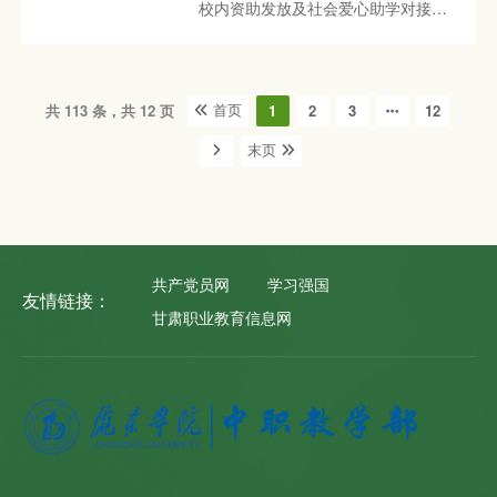
融合、丰富校园文化生活的重要活
校内资助发放及社会爱心助学对接工
外文学、历史文化和科学常识等多个
动。赛事共组建36支代表队，覆盖各
作，以榜样引领成长，以关爱温暖人
领域，全方位考察参赛选手的日常知
年级、各专业班级，历经118场紧张
心，全方位助力学生健康成长、全面
识储备、阅读积累和综合文化素养。
激烈、精彩纷呈的比拼，从小组赛到
发展。 表彰优秀 树立榜样 4月21日
经统一阅卷评分，最终共有六支优秀
淘汰赛，从半决赛到总决赛，全体运
下午，学校举行2025学年国家奖学金
共 113 条，共 12 页
1
2
3
12
首页
队伍脱颖而出，顺利晋级决赛环节。
动员以篮球为媒、以竞技为乐，在奔
颁奖仪式。23护理2班麻晶晶、23护
4 月22日晚，本次知识竞赛决赛于学
跑中挥洒汗水，在对抗中锤炼意志，
理1班左珊冰、24汽修2班陈文玺三名
末页
校礼堂圆满举办。决赛现场氛围紧张
在配合中凝聚力量，用坚韧诠释拼
品学兼优的学生荣获国家奖学金。副
热烈、秩序井然，赛程设置必答题、
搏，用团结书写精彩，充分展现了庆
校长张慧珍为三位优秀学生颁发荣誉
竞速...
林学子朝气蓬勃、奋勇争先、团结协
证书，勉励他们珍惜荣誉、再接再
作的青春风采，让体育精神与工匠精
厉，同时号召全体同学以榜样为标
神在校园赛场交相辉映、熠熠生辉。
杆，勤奋学习、锤炼本领，用奋斗书
共产党员网
学习强国
闭幕式上，总裁判长李江辉宣布本届
写青春答卷。获奖学子们表示，将以
友情链接：
篮球赛最终成绩与获奖名单，颁奖仪
此为新起点，勤学笃行，不负学校与
甘肃职业教育信息网
式有序进行，现场掌声不断、气氛热
师长的殷切期望。 暖心资助 护航成
烈。学校领导与嘉宾依次为获奖集
长 校内资助工作自2022年春季学期
体、个人颁发证书与奖品，一份份荣
开展以来，始终坚持扶困助学、暖心
誉承载着拼搏的汗水，一次次加冕见
育人。本学期已完成22名家庭困难学
证着成...
生校内资助资金发放，共计6200元，
切实为学子排忧解难，传递学校温暖
与关怀，助力学子安心求学、自立自
强。受助学生心怀感恩，立志将这份