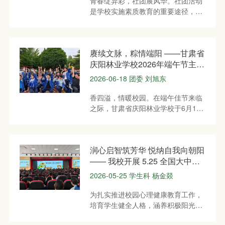
青春绽异彩，社团展风华。社团活动
是学校实施素质教育的重要途径，也
是展示校园文化特色的重要窗口。为
全面呈现各学生社团的丰硕成果，点
燃校园文化活力，6月25日下午，甘
赓续文脉，粽情端阳 ——甘肃省
肃省庆阳林业学校“多彩社团展风采，
庆阳林业学校2026年端午节主题
青春逐梦正当时”社团展演活动在校广
活动圆满举行
场隆重举行。校领导与师生代表齐聚
2026-06-18
团委 刘旭东
一堂，共同见证各社团一学期来的高
光时刻，感受庆林学子的蓬勃朝气与
香四溢，情暖校园。在端午佳节来临
多才多艺。 活动在校团委同学活力四
之际，甘肃省庆阳林业学校于6月16
射的开场舞中拉开帷幕，同学们用动
日晚在学校广场举行了以“传承端午文
感的舞姿瞬间点燃了全场热情。随
化，共庆传统佳节”为主题的端午节主
后，歌唱社团带来二重唱《灯火里的
题活动。活动通过文化浸润、趣味竞
中国》，深情悠扬的歌声唱出了对祖
润心启智筑芳华 悦纳自我向朝阳
赛和互动体验三大篇章，让全校师生
国的热爱与祝福；舞蹈社团的团体现
—— 我校开展 5.25 全国大中学
沉浸式感受端午文化的魅力，现场气
代舞《青春始发站》以矫健的舞步诠
生心理健康日专题讲座
氛热烈，欢声笑语不断。 溯源端午·
2026-05-25
学生科 杨金燚
释了青春的活力与梦想；歌唱社团的
文化浸润undefined 活动在主持人刘
合唱《立春》旋律优美，为现场带来
旭东老师和王云同学的热情开场中正
为扎实推进校园心理健康教育工作，
一抹清新雅致的文艺气息。舞台上，
式拉开帷幕。两位主持人以精炼之语
培育学生健全人格，涵养积极阳光的
同学们全情投入，赢得了现场观众的
道出端午深厚底蕴，并清晰介绍整体
心理品质，在5・25 全国大中学生心
阵阵掌声。 体育类社团的展示同样精
流程。 随后，大屏幕播放了端午主题