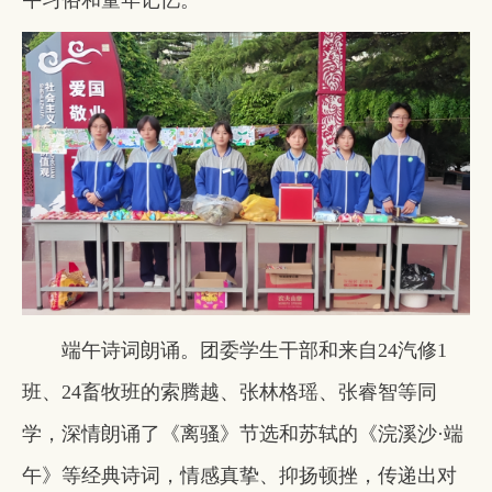
端午诗词朗诵。团委学生干部和来自24汽修1
班、24畜牧班的索腾越、张林格瑶、张睿智等同
学，深情朗诵了《离骚》节选和苏轼的《浣溪沙·端
午》等经典诗词，情感真挚、抑扬顿挫，传递出对