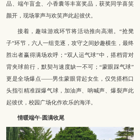
品、端午盲盒、小香囊等丰富奖品，获奖同学喜笑
颜开，现场掌声与欢笑声此起彼伏。
接着，趣味游戏环节将活动推向高潮。“抢凳
子”环节，六人一组竞逐，攻守之间妙趣横生，最终
胜出者赢得满场欢呼；“双人运气球”中，搭档背对
背夹球前行，默契与速度缺一不可；“蒙眼踩气球”
更是全场爆点——男生蒙眼背起女生，仅凭搭档口
头指引精准踩爆气球，加油声、呐喊声、爆裂声此
起彼伏，校园广场化作欢乐的海洋。
情暖端午·圆满收尾